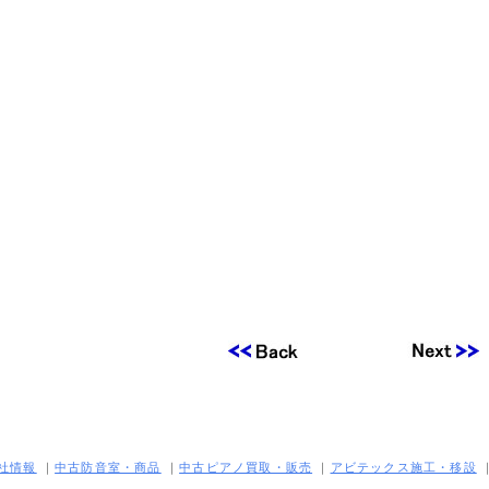
社情報
｜
中古防音室・商品
｜
中古ピアノ買取・販売
｜
アビテックス施工・移設